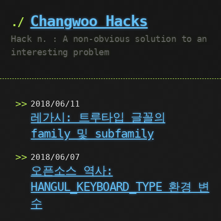
Changwoo Hacks
Hack n. : A non-obvious solution to an
interesting problem
2018/06/11
레가시: 트루타입 글꼴의
family 및 subfamily
2018/06/07
오픈소스 역사:
HANGUL_KEYBOARD_TYPE 환경 변
수