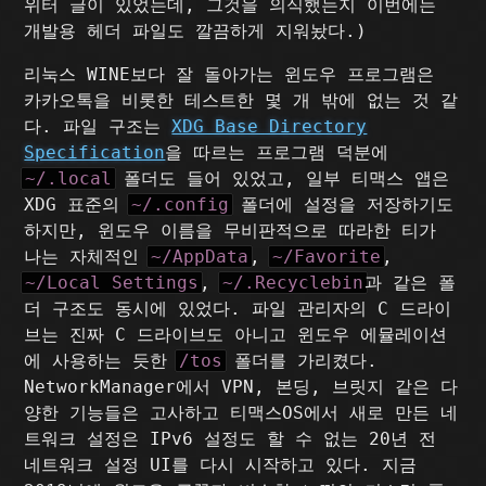
위터 글이 있었는데, 그것을 의식했는지 이번에는
개발용 헤더 파일도 깔끔하게 지워놨다.)
리눅스 WINE보다 잘 돌아가는 윈도우 프로그램은
카카오톡을 비롯한 테스트한 몇 개 밖에 없는 것 같
다. 파일 구조는
XDG Base Directory
Specification
을 따르는 프로그램 덕분에
~/.local
폴더도 들어 있었고, 일부 티맥스 앱은
XDG 표준의
~/.config
폴더에 설정을 저장하기도
하지만, 윈도우 이름을 무비판적으로 따라한 티가
나는 자체적인
~/AppData
,
~/Favorite
,
~/Local Settings
,
~/.Recyclebin
과 같은 폴
더 구조도 동시에 있었다. 파일 관리자의 C 드라이
브는 진짜 C 드라이브도 아니고 윈도우 에뮬레이션
에 사용하는 듯한
/tos
폴더를 가리켰다.
NetworkManager에서 VPN, 본딩, 브릿지 같은 다
양한 기능들은 고사하고 티맥스OS에서 새로 만든 네
트워크 설정은 IPv6 설정도 할 수 없는 20년 전
네트워크 설정 UI를 다시 시작하고 있다. 지금