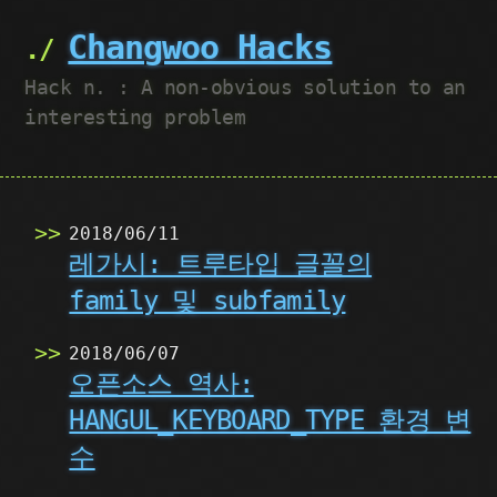
Changwoo Hacks
Hack n. : A non-obvious solution to an
interesting problem
2018/06/11
레가시: 트루타입 글꼴의
family 및 subfamily
2018/06/07
오픈소스 역사:
HANGUL_KEYBOARD_TYPE 환경 변
수