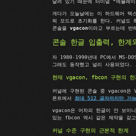
달려 있기 때문에 터미널 “에뮬레이
게다가 오늘날에는 이 하드웨어 텍스트
픽 모드로 초기화를 한다. 커널도 
콘솔을
vgacon
이라고 부르는데 반
콘솔 한글 입출력, 한계
자 1980-1990년대 PC에서 M
그래도 동작했고 널리 사용되었다. 
현재 vgacon, fbcon 구현의 
커널에 구현된 콘솔 중 vgacon은
폰트에서
최대 512 글자까지만 가
vgacon은 어차피 한글이 안 보이
있는 fbcon 역시 같은 제약을 갖
커널 수준 구현의 근본적 한계