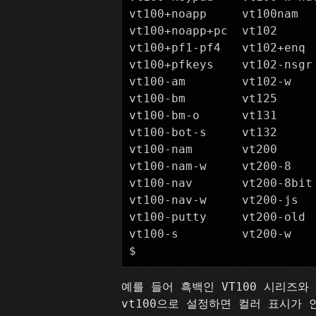
vt100+noapp     vt100nam  
vt100+noapp+pc  vt102     
vt100+pf1-pf4   vt102+enq 
vt100+pfkeys    vt102-nsgr
vt100-am        vt102-w   
vt100-bm        vt125     
vt100-bm-o      vt131     
vt100-bot-s     vt132     
vt100-nam       vt200     
vt100-nam-w     vt200-8   
vt100-nav       vt200-8bit
vt100-nav-w     vt200-js  
vt100-putty     vt200-old 
vt100-s         vt200-w   
예를 들어 흑백인 VT100 시리즈
vt100으로 설정하면 컬러 표시가 