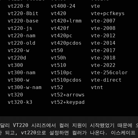
   vt220-8       vt400-24     vte

   vt220-8bit    vt420        vte+pcfkeys

   vt220-base    vt420+lrmm   vte-2007

   vt220-js      vt420f       vte-2008

   vt220-nam     vt420pc      vte-2012

   vt220-old     vt420pcdos   vte-2014

   vt220-w       vt50         vte-2017

   vt220d        vt50h        vte-2018

   vt300         vt510        vte-2022

   vt300-nam     vt510pc      vte-256color

   vt300-w       vt510pcdos   vte-direct

   vt300-w-nam   vt52         vtnt

   vt320         vt52+arrows

   vt320-k3      vt52+keypad

와 달리 VT220 시리즈에서 컬러 지원이 시작됐었기 때문에
안 되고, vt220으로 설정하면 컬러가 나온다. 이스케이