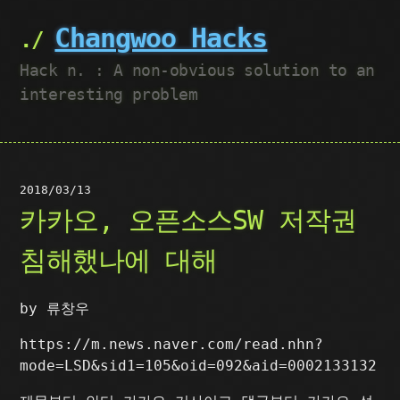
Changwoo Hacks
Hack n. : A non-obvious solution to an
interesting problem
2018/03/13
카카오, 오픈소스SW 저작권
침해했나에 대해
by 류창우
https://m.news.naver.com/read.nhn?
mode=LSD&sid1=105&oid=092&aid=0002133132